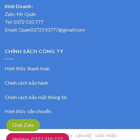
Kinh Doanh :
Zalo: Mr Quân
Tel:
0372 510 777
Email: Quan0372510777@gmail.com
CHÍNH SÁCH CÔNG TY
Hình thức thanh toán
Chính sách bảo hành
Chính sách bảo mật thông tin
Hình thức vận chuyển
Chat Zalo
SẢN PHẨM
GÓC TƯ VẤN
LIÊN HỆ
GIỚI THIỆU
Hotline: 0372.510.777