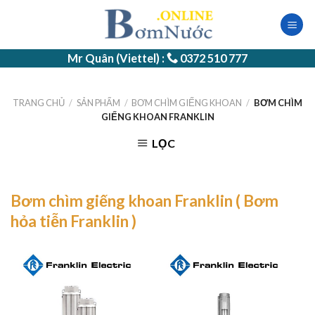
Skip
to
content
Mr Quân (Viettel) :
0372 510 777
TRANG CHỦ
/
SẢN PHẨM
/
BƠM CHÌM GIẾNG KHOAN
/
BƠM CHÌM
GIẾNG KHOAN FRANKLIN
LỌC
Bơm chìm giếng khoan Franklin ( Bơm
hỏa tiễn Franklin )