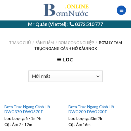
Skip
to
content
Mr Quân (Viettel) :
0372 510 777
TRANG CHỦ
/
SẢN PHẨM
/
BƠM CÔNG NGHIỆP
/
BƠM LY TÂM
TRỤC NGANG CÁNH HỞ ĐẦU INOX
LỌC
Bơm Trục Ngang Cánh Hở
Bơm Trục Ngang Cánh Hở
DWO370-DWO370T
DWO200-DWO200T
Lưu Lượng:
6 - 1m³/h
Lưu Lượng:
33m³/h
Cột Áp:
7 - 12m
Cột Áp:
16m