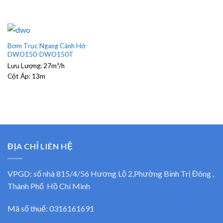
Bơm Trục Ngang Cánh Hở
DWO150-DWO150T
Lưu Lượng:
27m³/h
Cột Áp:
13m
ĐỊA CHỈ LIÊN HỆ
VPGD: số nhà 815/4/56 Hương Lộ 2,Phường Bình Trị Đông ,
Thành Phố Hồ Chí Minh
Mã số thuế: 0316161691