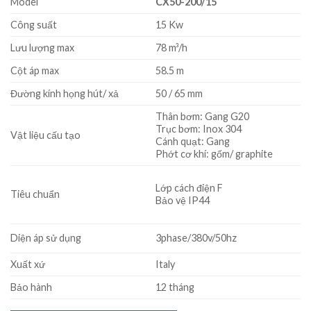
Model
CX50-200/15
Công suất
15 Kw
Lưu lượng max
78 m³/h
Cột áp max
58.5 m
Đường kính họng hút/ xả
50 / 65 mm
Thân bơm: Gang G20
Trục bơm: Inox 304
Vật liệu cấu tạo
Cánh quạt: Gang
Phớt cơ khí: gốm/ graphite
Lớp cách điện F
Tiêu chuẩn
Bảo vệ IP44
Diện áp sử dụng
3phase/380v/50hz
Xuất xứ
Italy
Bảo hành
12 tháng