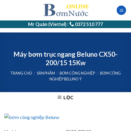
Skip
to
content
Mr Quân (Viettel) :
0372 510 777
Máy bơm trục ngang Beluno CX50-
200/15 15Kw
TRANG CHỦ
/
SẢN PHẨM
/
BƠM CÔNG NGHIỆP
/
BƠM CÔNG
NGHIỆP BELUNO Ý
LỌC